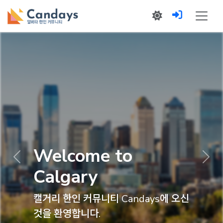
lcome to
Previous
Nex
lgary
Im
한인 커뮤니티 Candays에 오신
캐나다
환영합니다.