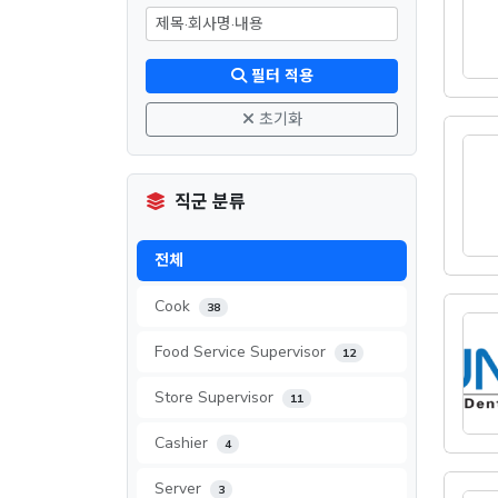
필터 적용
초기화
직군 분류
전체
Cook
38
Food Service Supervisor
12
Store Supervisor
11
Cashier
4
Server
3