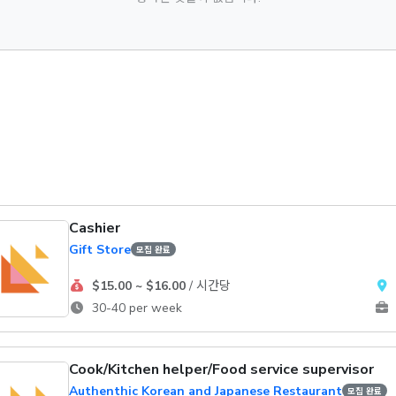
Cashier
Gift Store
모집 완료
$15.00 ~ $16.00
/ 시간당
30-40 per week
Cook/Kitchen helper/Food service supervisor
Authenthic Korean and Japanese Restaurant
모집 완료