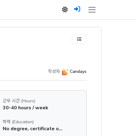
작성자:
Candays
근무 시간 (Hours)
30-40 hours / week
학력 (Education)
No degree, certificate or diploma