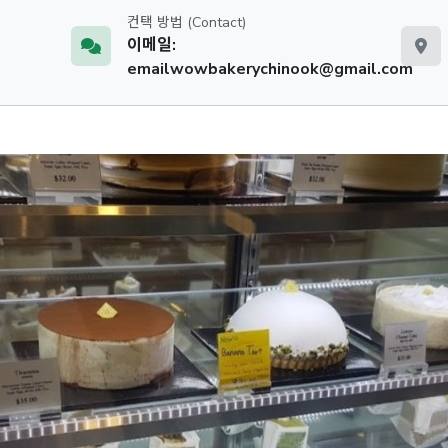
컨택 방법 (Contact)
이메일:
emailwowbakerychinook@gmail.com