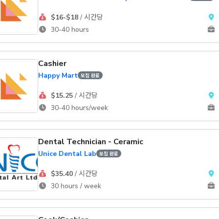
$16-$18
/ 시간당
30-40 hours
Cashier
Happy Mart
모집 완료
$15.25
/ 시간당
30-40 hours/week
Dental Technician - Ceramic
Unice Dental Lab
모집 완료
$35.40
/ 시간당
30 hours / week