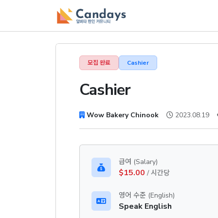
모집 완료
Cashier
Cashier
Wow Bakery Chinook
2023.08.19
급여 (Salary)
$15.00
/ 시간당
영어 수준 (English)
Speak English