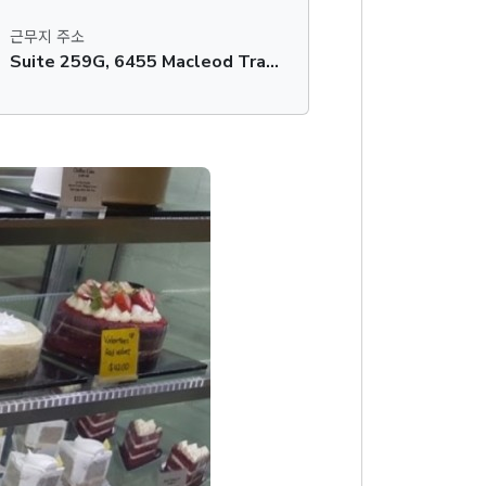
근무지 주소
Suite 259G, 6455 Macleod Trail SW, Calgary, AB