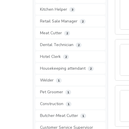
Kitchen Helper
3
Retail Sale Manager
2
Meat Cutter
2
Dental Technician
2
Hotel Clerk
2
Housekeeping attendant
2
Welder
1
Pet Groomer
1
Construction
1
Butcher-Meat Cutter
1
Customer Service Supervisor