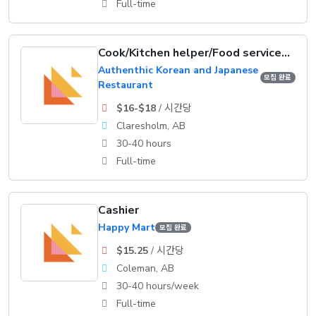
Full-time
Cook/Kitchen helper/Food service supervisor
Authenthic Korean and Japanese
모집 완료
Restaurant
$16-$18
/ 시간당
Claresholm, AB
30-40 hours
Full-time
Cashier
Happy Mart
모집 완료
$15.25
/ 시간당
Coleman, AB
30-40 hours/week
Full-time