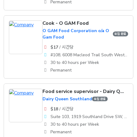
Permanent
Cook - O GAM Food
O GAM Food Corporation o/a O
모집 완료
Gam Food
$17
/ 시간당
#108, 6008 Macleod Trail South WestCalgary, AB, T2H 0K1
30 to 40 hours per Week
Permanent
Food service supervisor - Dairy Queen
Dairy Queen Southland
모집 완료
$18
/ 시간당
Suite 103, 1919 Southland Drive SW, Calgary, AB, T2W 0K1
30 to 40 hours per Week
Permanent