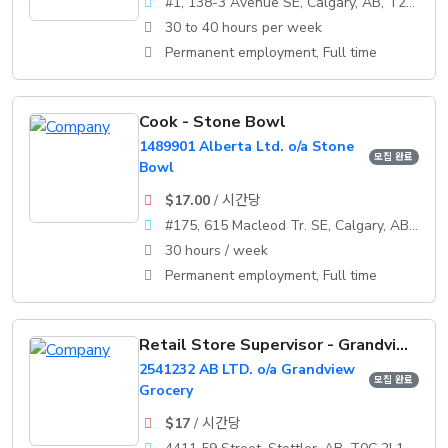
#1, 138-3 Avenue SE, Calgary, AB, T2G 0B7
30 to 40 hours per week
Permanent employment, Full time
Cook - Stone Bowl
1489901 Alberta Ltd. o/a Stone
모집 완료
Bowl
$17.00
/ 시간당
#175, 615 Macleod Tr. SE, Calgary, AB, T2G 4T8
30 hours / week
Permanent employment, Full time
Retail Store Supervisor - Grandview Grocery
2541232 AB LTD. o/a Grandview
모집 완료
Grocery
$17
/ 시간당