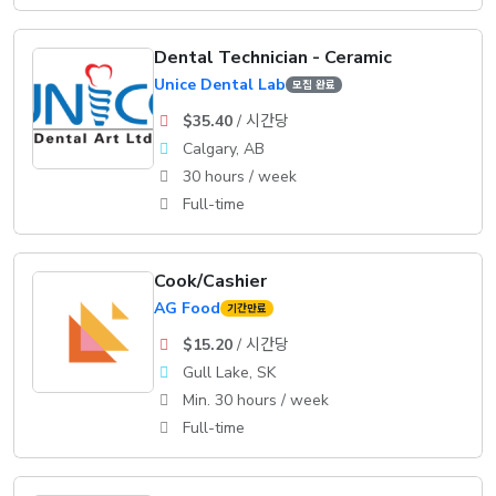
Dental Technician - Ceramic
Unice Dental Lab
모집 완료
$35.40
/ 시간당
Calgary, AB
30 hours / week
Full-time
Cook/Cashier
AG Food
기간만료
$15.20
/ 시간당
Gull Lake, SK
Min. 30 hours / week
Full-time