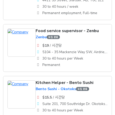
4411 59 Street, Stettler, AB, T0C 2L1
30 to 40 hours / week
Permanent employment, Full-time
Food service supervisor - Zenbu
Zenbu
모집 완료
$19
/ 시간당
5104 - 35 Mackenzie Way SW, Airdrie, AB, T4B 0V7
30 to 40 hours per Week
Permanent
Kitchen Helper - Bento Sushi
Bento Sushi - Okotoks
모집 완료
$15.5
/ 시간당
Suite 201, 700 Southridge Dr. Okotoks, AB, T1S 2E1
30 to 40 hours per Week