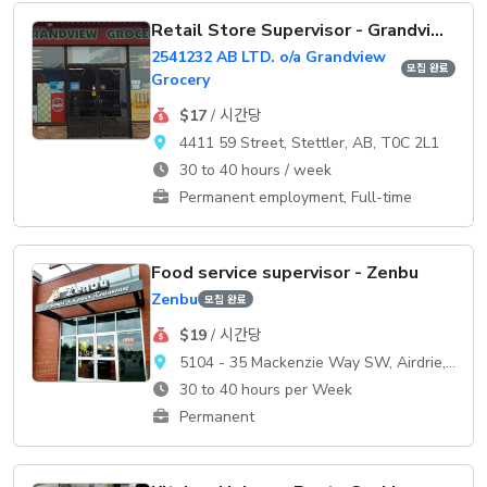
Retail Store Supervisor - Grandview Grocery
2541232 AB LTD. o/a Grandview
모집 완료
Grocery
$17
/ 시간당
4411 59 Street, Stettler, AB, T0C 2L1
30 to 40 hours / week
Permanent employment, Full-time
Food service supervisor - Zenbu
Zenbu
모집 완료
$19
/ 시간당
5104 - 35 Mackenzie Way SW, Airdrie, AB, T4B 0V7
30 to 40 hours per Week
Permanent