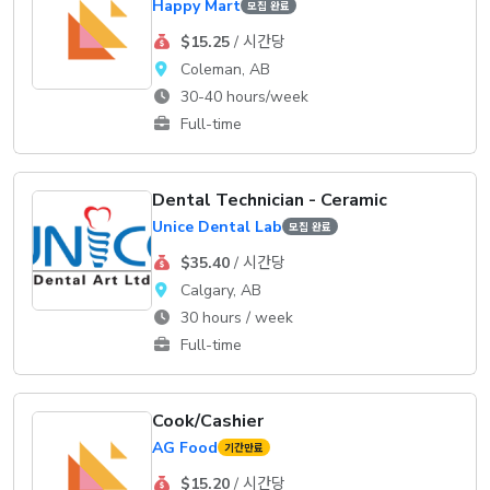
Happy Mart
모집 완료
$15.25
/ 시간당
Coleman, AB
30-40 hours/week
Full-time
Dental Technician - Ceramic
Unice Dental Lab
모집 완료
$35.40
/ 시간당
Calgary, AB
30 hours / week
Full-time
Cook/Cashier
AG Food
기간만료
$15.20
/ 시간당