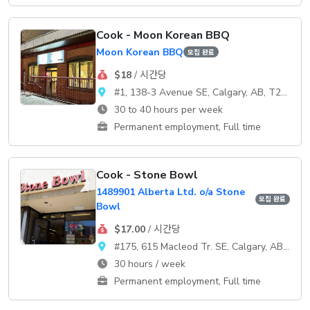
Cook - Moon Korean BBQ
Moon Korean BBQ
모집 완료
$18
/ 시간당
#1, 138-3 Avenue SE, Calgary, AB, T2G 0B7
30 to 40 hours per week
Permanent employment, Full time
Cook - Stone Bowl
1489901 Alberta Ltd. o/a Stone
모집 완료
Bowl
$17.00
/ 시간당
#175, 615 Macleod Tr. SE, Calgary, AB, T2G 4T8
30 hours / week
Permanent employment, Full time