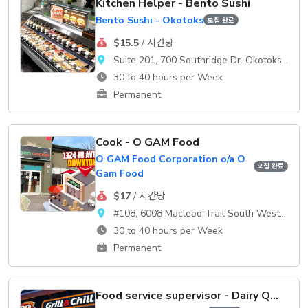
Kitchen Helper - Bento Sushi
Bento Sushi - Okotoks
모집 완료
$15.5
/ 시간당
Suite 201, 700 Southridge Dr. Okotoks, AB, T1S 2E1
30 to 40 hours per Week
Permanent
Cook - O GAM Food
O GAM Food Corporation o/a O
모집 완료
Gam Food
$17
/ 시간당
#108, 6008 Macleod Trail South WestCalgary, AB, T2H 0K1
30 to 40 hours per Week
Permanent
Food service supervisor - Dairy Queen