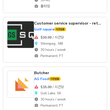
30-40
풀타임
Customer service supervisor - retail
Golf-square
기간만료
$30.00
/ 시간당
Winnipeg , MB
30 hours / week
Permanent, FT
Butcher
AG Food
기간만료
$15.00
/ 시간당
Gull Lake, SK
30 hours / week
Permanent, FT