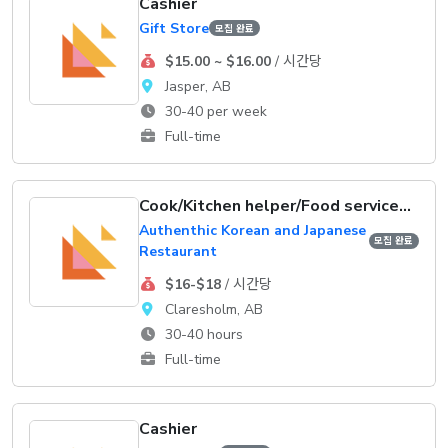
Cashier
Gift Store
모집 완료
$15.00 ~ $16.00
/ 시간당
Jasper, AB
30-40 per week
Full-time
Cook/Kitchen helper/Food service supervisor
Authenthic Korean and Japanese
모집 완료
Restaurant
$16-$18
/ 시간당
Claresholm, AB
30-40 hours
Full-time
Cashier