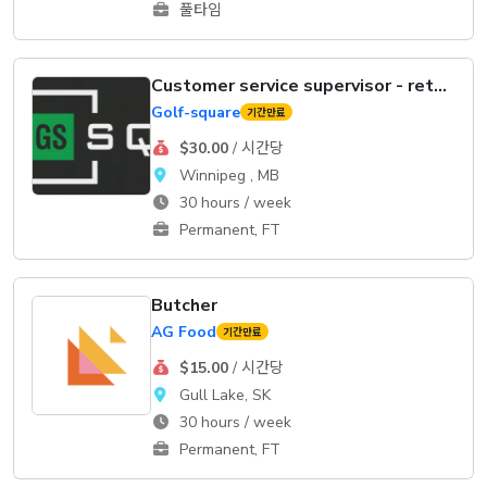
풀타임
Customer service supervisor - retail
Golf-square
기간만료
$30.00
/ 시간당
Winnipeg , MB
30 hours / week
Permanent, FT
Butcher
AG Food
기간만료
$15.00
/ 시간당
Gull Lake, SK
30 hours / week
Permanent, FT