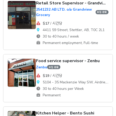
Retail Store Supervisor - Grandview Grocery
2541232 AB LTD. o/a Grandview
모집 완료
Grocery
$17
/ 시간당
4411 59 Street, Stettler, AB, T0C 2L1
30 to 40 hours / week
Permanent employment, Full-time
Food service supervisor - Zenbu
Zenbu
모집 완료
$19
/ 시간당
5104 - 35 Mackenzie Way SW, Airdrie, AB, T4B 0V7
30 to 40 hours per Week
Permanent
Kitchen Helper - Bento Sushi