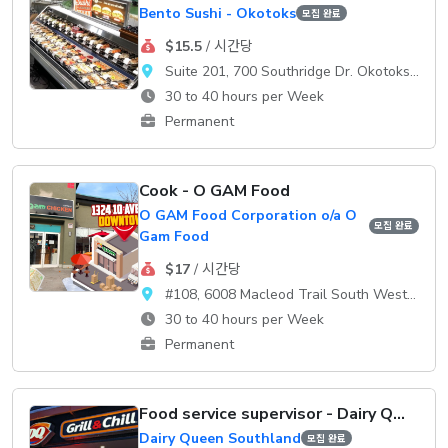
Bento Sushi - Okotoks
모집 완료
$15.5
/ 시간당
Suite 201, 700 Southridge Dr. Okotoks, AB, T1S 2E1
30 to 40 hours per Week
Permanent
Cook - O GAM Food
O GAM Food Corporation o/a O
모집 완료
Gam Food
$17
/ 시간당
#108, 6008 Macleod Trail South WestCalgary, AB, T2H 0K1
30 to 40 hours per Week
Permanent
Food service supervisor - Dairy Queen
Dairy Queen Southland
모집 완료