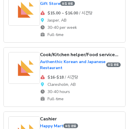
Gift Store
모집 완료
$15.00 ~ $16.00
/ 시간당
Jasper, AB
30-40 per week
Full-time
Cook/Kitchen helper/Food service supervisor
Authenthic Korean and Japanese
모집 완료
Restaurant
$16-$18
/ 시간당
Claresholm, AB
30-40 hours
Full-time
Cashier
Happy Mart
모집 완료