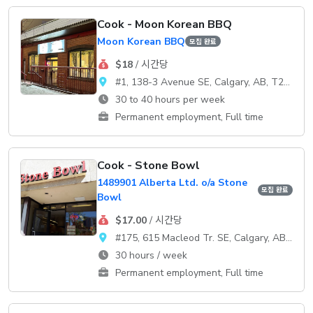
Cook - Moon Korean BBQ
Moon Korean BBQ
모집 완료
$18
/ 시간당
#1, 138-3 Avenue SE, Calgary, AB, T2G 0B7
30 to 40 hours per week
Permanent employment, Full time
Cook - Stone Bowl
1489901 Alberta Ltd. o/a Stone
모집 완료
Bowl
$17.00
/ 시간당
#175, 615 Macleod Tr. SE, Calgary, AB, T2G 4T8
30 hours / week
Permanent employment, Full time