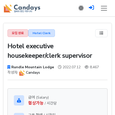
모집 완료
Hotel Clerk
Hotel executive
housekeeper/clerk supervisor
Rundle Mountain Lodge
2022.07.12
8,467
작성자:
Candays
급여 (Salary)
협상가능
/ 시간당