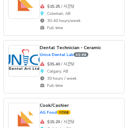
$15.25
/ 시간당
Coleman, AB
30-40 hours/week
Full-time
Dental Technician - Ceramic
Unice Dental Lab
모집 완료
$35.40
/ 시간당
Calgary, AB
30 hours / week
Full-time
Cook/Cashier
AG Food
기간만료
$15.20
/ 시간당