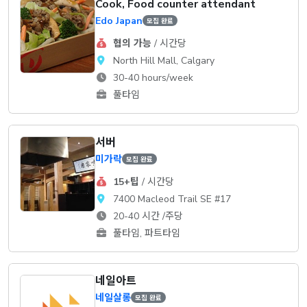
Cook, Food counter attendant
Edo Japan
모집 완료
협의 가능
/ 시간당
North Hill Mall, Calgary
30-40 hours/week
풀타임
서버
미가락
모집 완료
15+팁
/ 시간당
7400 Macleod Trail SE #17
20-40 시간 /주당
풀타임, 파트타임
네일아트
네일살롱
모집 완료