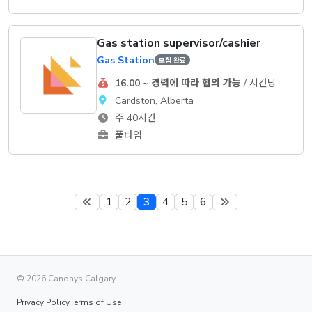
Gas station supervisor/cashier
Gas Station
모집 완료
16.00 ~ 경력에 따라 협의 가능
/ 시간당
Cardston, Alberta
주 40시간
풀타임
1
2
3
4
5
6
© 2026 Candays Calgary.
Privacy Policy
Terms of Use