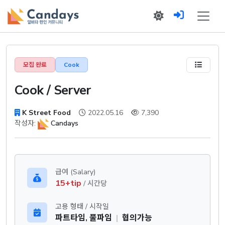
모집 완료
Cook
Cook / Server
K Street Food
2022.05.16
7,390
작성자:
Candays
급여 (Salary)
15+tip
/ 시간당
고용 형태 / 시작일
파트타임, 풀파임
|
협의가능