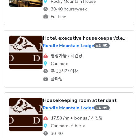
Rocky Mountain House
30-40 hours/week
Fulltime
Hotel executive housekeeper/clerk supervisor
Rundle Mountain Lodge
모집 완료
협상가능
/ 시간당
Canmore
주 30시간 이상
풀타임
Housekeeping room attendant
Rundle Mountain Lodge
모집 완료
17.50 /hr + bonus
/ 시간당
Canmore, Alberta
30-40