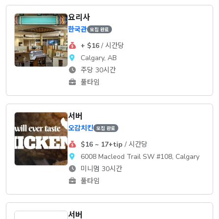
요리사
한국관
모집 완료
+ $16
/ 시간당
Calgary, AB
주당 30시간
풀타임
서버
오감치킨
모집 완료
$16 ~ 17+tip
/ 시간당
6008 Macleod Trail SW #108, Calgary
미니멈 30시간
풀타임
서버