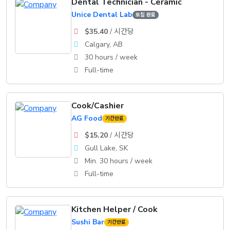
Dental Technician - Ceramic
Unice Dental Lab
모집 완료
$35.40
/ 시간당
Calgary, AB
30 hours / week
Full-time
Cook/Cashier
AG Food
기간만료
$15.20
/ 시간당
Gull Lake, SK
Min. 30 hours / week
Full-time
Kitchen Helper / Cook
Sushi Bar
기간만료