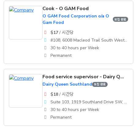
Cook - O GAM Food
O GAM Food Corporation o/a O
모집 완료
Gam Food
$17
/ 시간당
#108, 6008 Macleod Trail South WestCalgary, AB, T2H 0K1
30 to 40 hours per Week
Permanent
Food service supervisor - Dairy Queen
Dairy Queen Southland
모집 완료
$18
/ 시간당
Suite 103, 1919 Southland Drive SW, Calgary, AB, T2W 0K1
30 to 40 hours per Week
Permanent