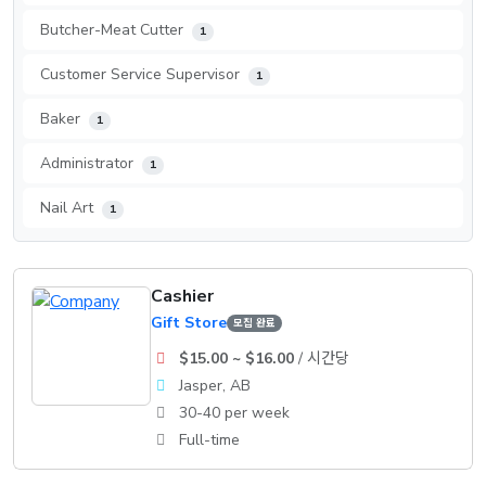
Butcher-Meat Cutter
1
Customer Service Supervisor
1
Baker
1
Administrator
1
Nail Art
1
Cashier
Gift Store
모집 완료
$15.00 ~ $16.00
/ 시간당
Jasper, AB
30-40 per week
Full-time