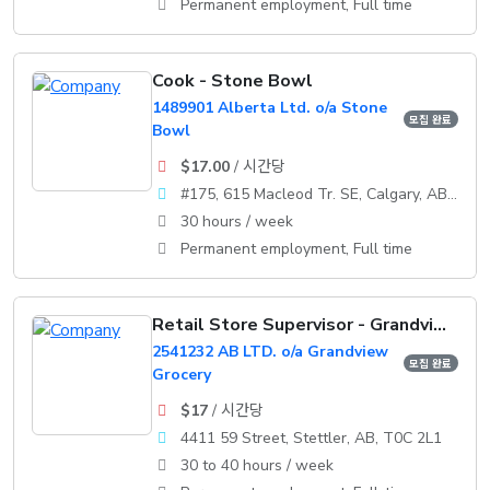
Permanent employment, Full time
Cook - Stone Bowl
1489901 Alberta Ltd. o/a Stone
모집 완료
Bowl
$17.00
/ 시간당
#175, 615 Macleod Tr. SE, Calgary, AB, T2G 4T8
30 hours / week
Permanent employment, Full time
Retail Store Supervisor - Grandview Grocery
2541232 AB LTD. o/a Grandview
모집 완료
Grocery
$17
/ 시간당
4411 59 Street, Stettler, AB, T0C 2L1
30 to 40 hours / week