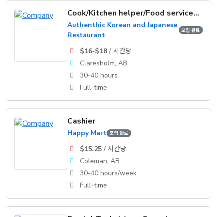
Cook/Kitchen helper/Food service supervisor
Authenthic Korean and Japanese
모집 완료
Restaurant
$16-$18
/ 시간당
Claresholm, AB
30-40 hours
Full-time
Cashier
Happy Mart
모집 완료
$15.25
/ 시간당
Coleman, AB
30-40 hours/week
Full-time