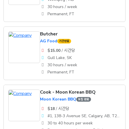
30 hours / week
Permanent, FT
Butcher
AG Food
기간만료
$15.00
/ 시간당
Gull Lake, SK
30 hours / week
Permanent, FT
Cook - Moon Korean BBQ
Moon Korean BBQ
모집 완료
$18
/ 시간당
#1, 138-3 Avenue SE, Calgary, AB, T2G 0B7
30 to 40 hours per week