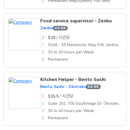
Permanent employment, Full-time
Food service supervisor - Zenbu
Zenbu
모집 완료
$19
/ 시간당
5104 - 35 Mackenzie Way SW, Airdrie, AB, T4B 0V7
30 to 40 hours per Week
Permanent
Kitchen Helper - Bento Sushi
Bento Sushi - Okotoks
모집 완료
$15.5
/ 시간당
Suite 201, 700 Southridge Dr. Okotoks, AB, T1S 2E1
30 to 40 hours per Week
Permanent