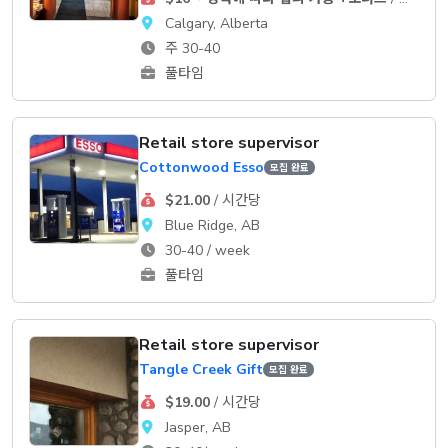
Calgary, Alberta
주 30-40
풀타임
Retail store supervisor
Cottonwood Esso
모집 완료
$21.00
/ 시간당
Blue Ridge, AB
30-40 / week
풀타임
Retail store supervisor
Tangle Creek Gift
모집 완료
$19.00
/ 시간당
Jasper, AB