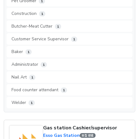
Pet Groomer
1
Construction
1
Butcher-Meat Cutter
1
Customer Service Supervisor
1
Baker
1
Administrator
1
Nail Art
1
Food counter attendant
1
Welder
1
Gas station Cashier/supervisor
Esso Gas Station
모집 완료