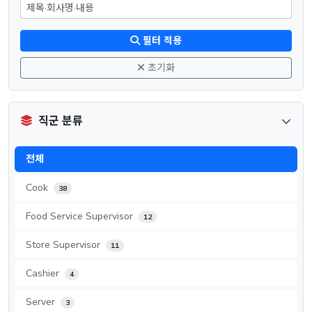
필터 적용
초기화
직군 분류
전체
Cook
38
Food Service Supervisor
12
Store Supervisor
11
Cashier
4
Server
3