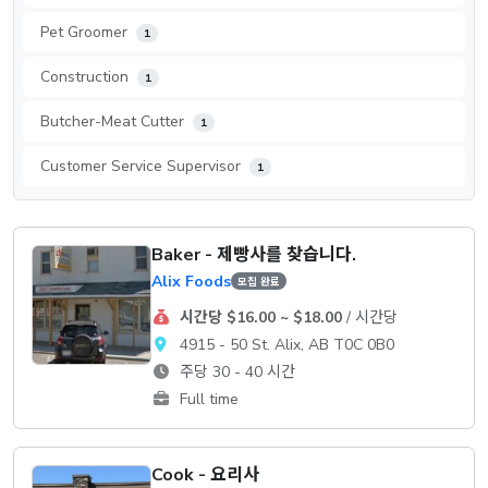
Pet Groomer
1
Construction
1
Butcher-Meat Cutter
1
Customer Service Supervisor
1
Baker - 제빵사를 찾습니다.
Alix Foods
모집 완료
시간당 $16.00 ~ $18.00
/ 시간당
4915 - 50 St. Alix, AB T0C 0B0
주당 30 - 40 시간
Full time
Cook - 요리사