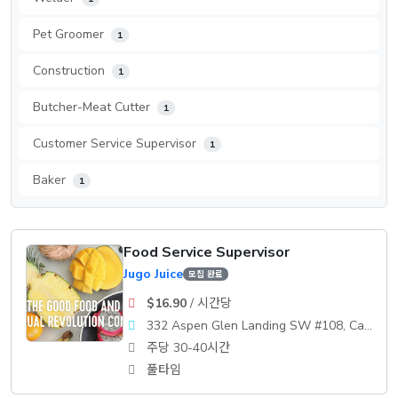
Pet Groomer
1
Construction
1
Butcher-Meat Cutter
1
Customer Service Supervisor
1
Baker
1
Food Service Supervisor
Jugo Juice
모집 완료
$16.90
/ 시간당
332 Aspen Glen Landing SW #108, Calgary
주당 30-40시간
풀타임