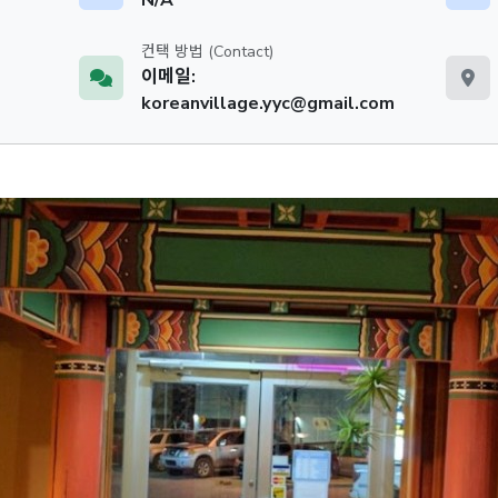
컨택 방법 (Contact)
이메일:
koreanvillage.yyc@gmail.com