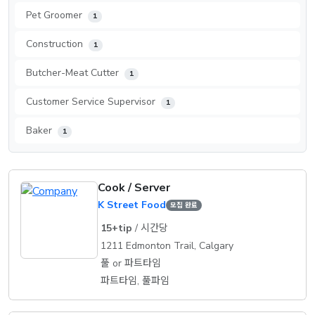
Pet Groomer
1
Construction
1
Butcher-Meat Cutter
1
Customer Service Supervisor
1
Baker
1
Cook / Server
K Street Food
모집 완료
15+tip
/ 시간당
1211 Edmonton Trail, Calgary
풀 or 파트타임
파트타임, 풀파임