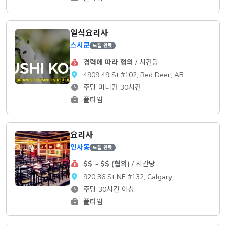
일식요리사
스시쿤
모집 완료
경력에 따라 협의
/ 시간당
4909 49 St #102, Red Deer, AB
주당 미니멈 30시간
풀타임
요리사
인사동
모집 완료
$$ ~ $$ (협의)
/ 시간당
920 36 St NE #132, Calgary
주당 30시간 이상
풀타임