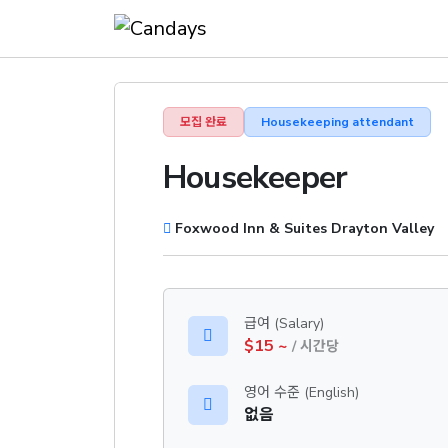
모집 완료
Housekeeping attendant
Housekeeper
Foxwood Inn & Suites Drayton Valley
급여 (Salary)
$15 ~
/ 시간당
영어 수준 (English)
없음