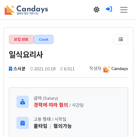
모집 완료
Cook
일식요리사
작성자:
Candays
스시쿤
2021.10.18
6,511
급여 (Salary)
경력에 따라 협의
/ 시간당
고용 형태 / 시작일
풀타임
|
협의가능