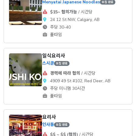
Menyatai Japanese Noodles
모집 완료
$15~ 협의가능
/ 시간당
24 12 St NW, Calgary, AB
주당 30-40
풀타임
일식요리사
스시쿤
모집 완료
경력에 따라 협의
/ 시간당
4909 49 St #102, Red Deer, AB
주당 미니멈 30시간
풀타임
요리사
인사동
모집 완료
$$ ~ $$ (협의)
/ 시간당