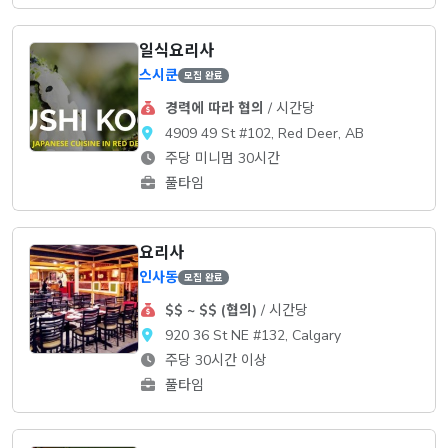
일식요리사
스시쿤
모집 완료
경력에 따라 협의
/ 시간당
4909 49 St #102, Red Deer, AB
주당 미니멈 30시간
풀타임
요리사
인사동
모집 완료
$$ ~ $$ (협의)
/ 시간당
920 36 St NE #132, Calgary
주당 30시간 이상
풀타임