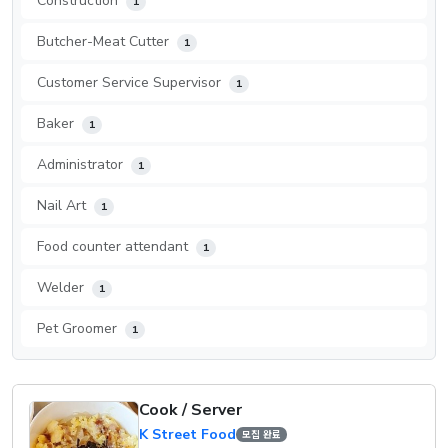
Construction
1
Butcher-Meat Cutter
1
Customer Service Supervisor
1
Baker
1
Administrator
1
Nail Art
1
Food counter attendant
1
Welder
1
Pet Groomer
1
Cook / Server
K Street Food
모집 완료