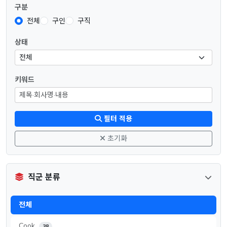
구분
전체
구인
구직
상태
키워드
필터 적용
초기화
직군 분류
전체
Cook
38