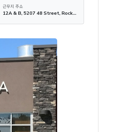
근무지 주소
12A & B, 5207 48 Street, Rocky Mountain House, AB T4T 1A9