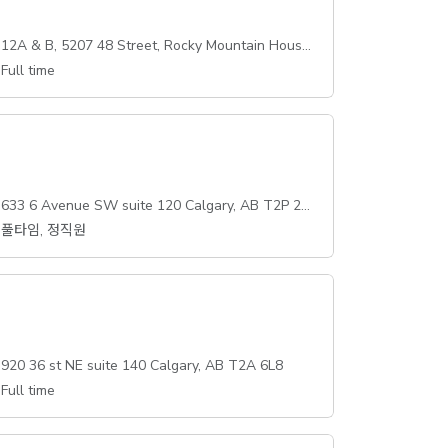
12A & B, 5207 48 Street, Rocky Mountain House, AB T4T 1A9
Full time
633 6 Avenue SW suite 120 Calgary, AB T2P 2Y5
풀타임, 정직원
920 36 st NE suite 140 Calgary, AB T2A 6L8
Full time