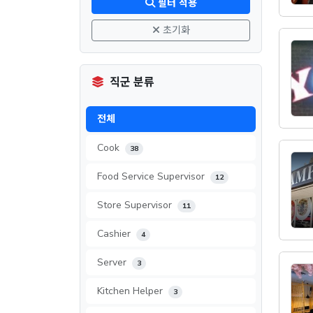
필터 적용
초기화
직군 분류
전체
Cook
38
Food Service Supervisor
12
Store Supervisor
11
Cashier
4
Server
3
Kitchen Helper
3