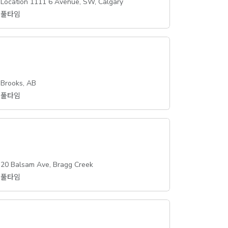
Location 1111 6 Avenue, SW, Calgary
풀타임
Brooks, AB
풀타임
20 Balsam Ave, Bragg Creek
풀타임