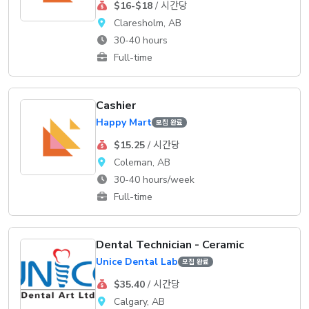
$16-$18
/ 시간당
Claresholm, AB
30-40 hours
Full-time
Cashier
Happy Mart
모집 완료
$15.25
/ 시간당
Coleman, AB
30-40 hours/week
Full-time
Dental Technician - Ceramic
Unice Dental Lab
모집 완료
$35.40
/ 시간당
Calgary, AB