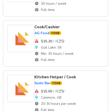
30 hours / week
Full-time
Cook/Cashier
AG Food
기간만료
$15.20
/ 시간당
Gull Lake, SK
Min. 30 hours / week
Full-time
Kitchen Helper / Cook
Sushi Bar
기간만료
$15.00
/ 시간당
Canmore, AB
20-30 hours per week
Full time